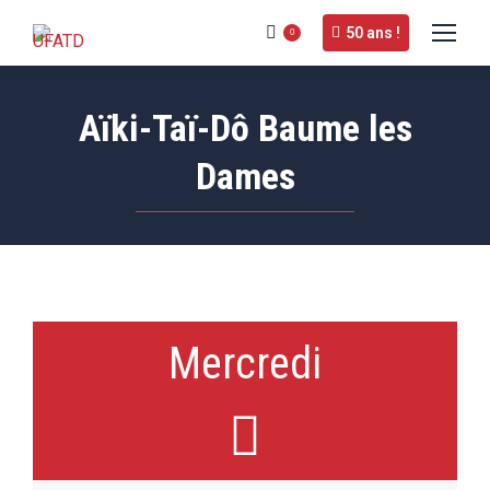
50 ans !
0
Aïki-Taï-Dô Baume les
Dames
Mercredi