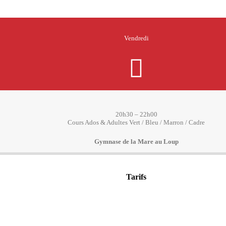
Vendredi
20h30 – 22h00
Cours Ados & Adultes Vert / Bleu / Marron / Cadre
Gymnase de la Mare au Loup
Tarifs