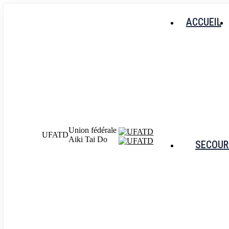
Aller
au
ACCUEIL
contenu
Union fédérale
UFATD
Aiki Tai Do
SECOUR