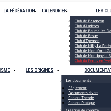
LA FÉDÉRATION
CALENDRIER
LES CL
Club de Besançon
Club d’Asnières
Club de Baume les D
Club de Broué
Club d’Epernon
Club de Milly La Forê
Club de Montfort-L’A
Club de Montigny le 
Club du Perray en Yve
ISME
LES ORIGINES
DOCUMENTA
Les documents
Règlement
Documents divers
Cahiers Théorie
Cahiers Pratique
Création de compte