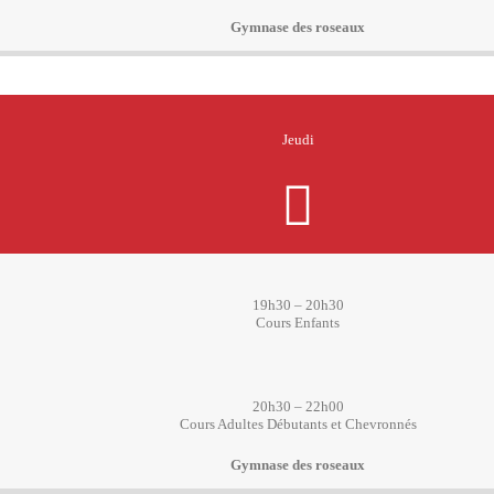
Gymnase des roseaux
Jeudi
19h30 – 20h30
Cours Enfants
20h30 – 22h00
Cours Adultes Débutants et Chevronnés
Gymnase des roseaux