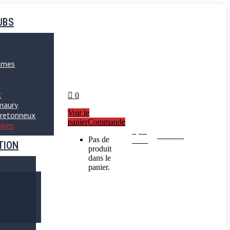
UBS
ames
t
0
maury
Voir le
Bretonneux
panier
Commande
lines
50
Seniors
Pas de
ans !
TION
produit
dans le
panier.