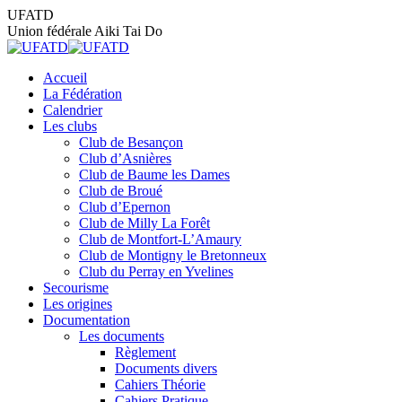
Aller
UFATD
au
Union fédérale Aiki Tai Do
contenu
Accueil
La Fédération
Calendrier
Les clubs
Club de Besançon
Club d’Asnières
Club de Baume les Dames
Club de Broué
Club d’Epernon
Club de Milly La Forêt
Club de Montfort-L’Amaury
Club de Montigny le Bretonneux
Club du Perray en Yvelines
Secourisme
Les origines
Documentation
Les documents
Règlement
Documents divers
Cahiers Théorie
Cahiers Pratique