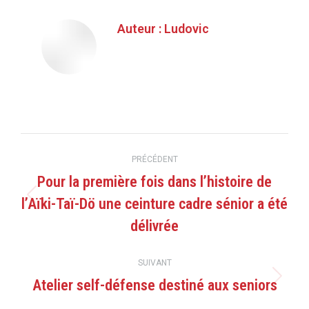
Auteur :
Ludovic
Navigation
PRÉCÉDENT
article
Pour la première fois dans l’histoire de
l’Aïki-Taï-Dö une ceinture cadre sénior a été
Article
précédent
délivrée
:
SUIVANT
Atelier self-défense destiné aux seniors
Article
suivant