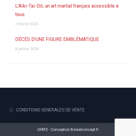
L’Aïki-Taï-Dô, un art martial français accessible à
tous
2 février 2026
DÉCÈS D’UNE FIGURE EMBLÉMATIQUE
8 janvier 2026
CONDITIONS GENERALES DE VENTE
UFATD - Conception:
Borealconcept.fr