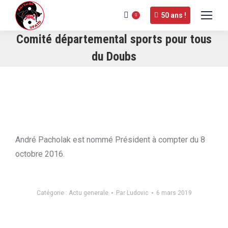
50 ans !
0
Comité départemental sports pour tous
du Doubs
André Pacholak est nommé Président à compter du 8
octobre 2016.
Catégorie :
Actu generale
Par
Ludovic
6 mars 2019