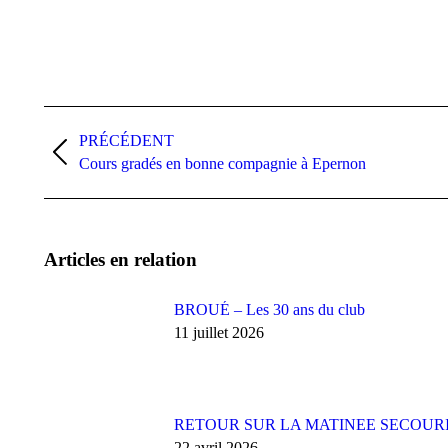
Navigation
article
PRÉCÉDENT
Article
Cours gradés en bonne compagnie à Epernon
précédent
:
Articles en relation
BROUÉ – Les 30 ans du club
11 juillet 2026
RETOUR SUR LA MATINEE SECOUR
22 avril 2026