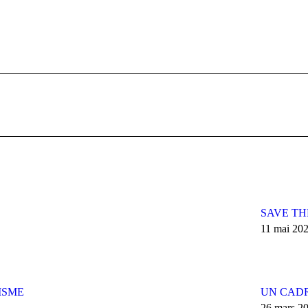
Article
suivant
:
SAVE THE
11 mai 20
ISME
UN CADR
26 mars 2