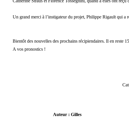
Catherine Straus et Florence Tosseghini, quand à elles ont reç
Un grand merci à l’instigateur du projet, Philippe Rigault qui a r
Bientôt des nouvelles des prochains récipiendaires. Il en reste 15
A vos pronostics !
Cat
Auteur :
Gilles