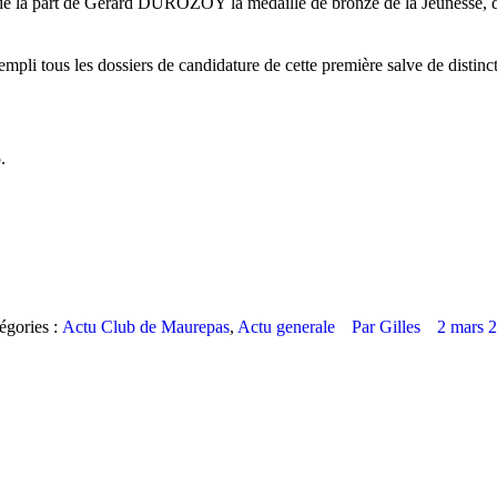
u de la part de Gérard DUROZOY la médaille de bronze de la Jeunesse, d
empli tous les dossiers de candidature de cette première salve de distinc
.
égories :
Actu Club de Maurepas
,
Actu generale
Par
Gilles
2 mars 