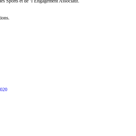
es Sports et de ‘l’Engagement Associatif.
tions.
2020