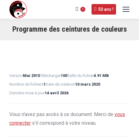
50 ans !
0
Programme des ceintures de couleurs
Version
Mai 2015
Télécharger
100
Taille du fichier
4.91 MB
Nombre de fichiers
1
Date de création
10 mars 2020
Dernière mise à jour
14 avril 2026
Vous n'avez pas accès à ce document. Merci de
vous
connecter
s'il correspond à votre niveau.