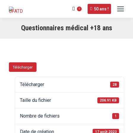
50 ans !
0
Questionnaires médical +18 ans
Télécharger
Télécharger
28
Taille du fichier
206.91 KB
Nombre de fichiers
1
Date de création
17 août 2023