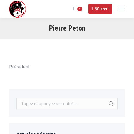
50 ans !
0
Pierre Peton
Président
Recherche
: