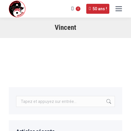
50 ans !
0
Vincent
Recherche
: