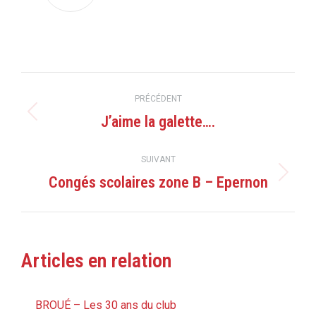
Navigation
PRÉCÉDENT
article
J’aime la galette….
Article
précédent
:
SUIVANT
Congés scolaires zone B – Epernon
Article
suivant
:
Articles en relation
BROUÉ – Les 30 ans du club