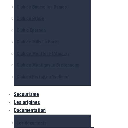
Club de Baume les Dames
Club de Broué
Club d’Epernon
Club de Milly La Forêt
Club de Montfort-L’Amaury
Club de Montigny le Bretonneux
Club du Perray en Yvelines
Secourisme
Les origines
Documentation
Les documents