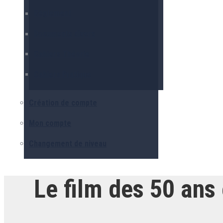
Règlement
Documents divers
Cahiers Théorie
Cahiers Pratique
Création de compte
Mon compte
Changement de niveau
Le film des 50 ans 