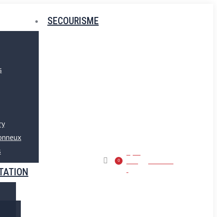
SECOURISME
s
ry
tonneux
s
50
ans
Seniors
0
!
TATION