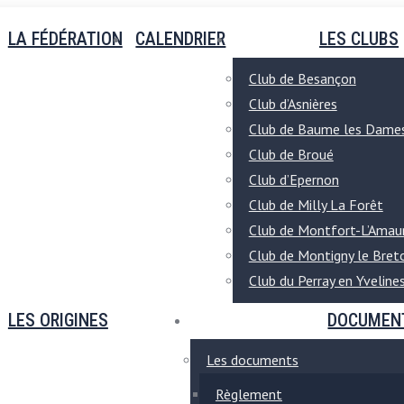
LA FÉDÉRATION
CALENDRIER
LES CLUBS
Club de Besançon
Club d’Asnières
Club de Baume les Dame
Club de Broué
Club d’Epernon
Club de Milly La Forêt
Club de Montfort-L’Amau
Club de Montigny le Bre
Club du Perray en Yveline
LES ORIGINES
DOCUMEN
Les documents
Règlement