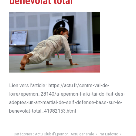
bénévolat total
Lien vers l’article : https://actu.fr/centre-val-de-
loire/epernon_28140/a-epernon-l-aiki-tai-do-fait-des-
adeptes-un-art-martial-de-self-defense-base-sur-le-
benevolat-total_41982153.html
Catégories :
Actu Club d'Epernon
,
Actu generale
Par
Ludovic