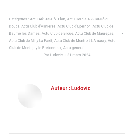
Catégories :
Actu Aïki-Taï-Dô l’Élan
,
Actu Cercle Aïki-Taï-Dô du
Doubs
,
Actu Club d'Asnières
,
Actu Club d'Epernon
,
Actu Club de
Baume les Dames
,
Actu Club de Broué
,
Actu Club de Maurepas
,
Actu Club de Milly La Forêt
,
Actu Club de Montfort-L'Amaury
,
Actu
Club de Montigny le Bretonneux
,
Actu generale
Par
Ludovic
31 mars 2024
Auteur :
Ludovic