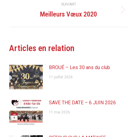
:
SUIVANT
Meilleurs Vœux 2020
Article
suivant
:
Articles en relation
BROUÉ – Les 30 ans du club
11 juillet 2026
SAVE THE DATE – 6 JUIN 2026
11 mai 2026