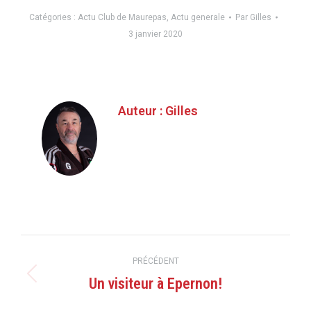
Catégories :
Actu Club de Maurepas
,
Actu generale
Par
Gilles
3 janvier 2020
Auteur :
Gilles
Navigation
PRÉCÉDENT
article
Un visiteur à Epernon!
Article
précédent