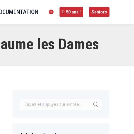
OCUMENTATION
50 ans !
Seniors
0
 Baume les Dames
Recherche
: