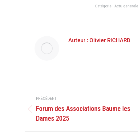
Catégorie :
Actu general
Auteur :
Olivier RICHARD
Navigation
PRÉCÉDENT
article
Forum des Associations Baume les
Article
Dames 2025
précédent
: