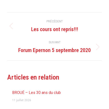
Navigation
PRÉCÉDENT
article
Les cours ont repris!!!
Article
précédent
:
SUIVANT
Forum Epernon 5 septembre 2020
Article
suivant
:
Articles en relation
BROUÉ – Les 30 ans du club
11 juillet 2026