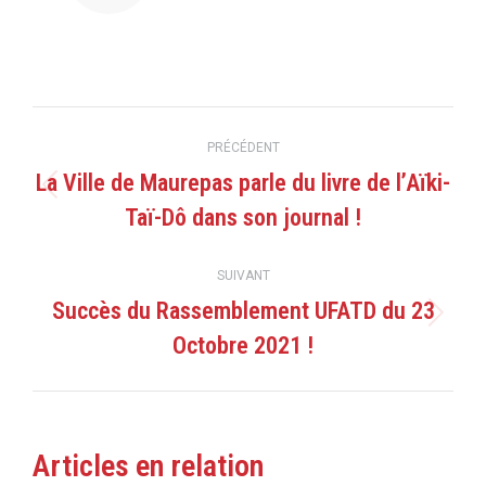
Navigation
PRÉCÉDENT
article
La Ville de Maurepas parle du livre de l’Aïki-
Article
Taï-Dô dans son journal !
précédent
:
SUIVANT
Succès du Rassemblement UFATD du 23
Article
Octobre 2021 !
suivant
:
Articles en relation