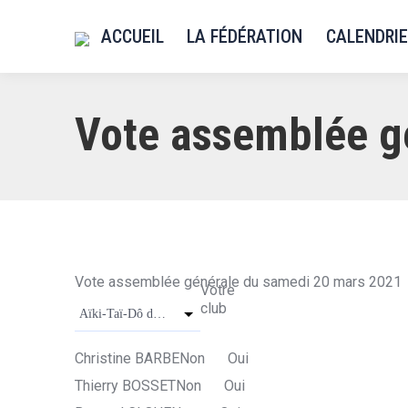
ACCUEIL
LA FÉDÉRATION
CALENDRIE
Vote assemblée g
Filtrer
Vote assemblée générale du samedi 20 mars 2021
Votre
club
Aïki-Taï-Dô du Doubs
Christine BARBE
Non
Oui
Thierry BOSSET
Non
Oui