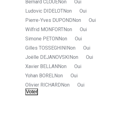
Bernard CLOUE
Non
Oui
Ludovic DIDELOT
Non
Oui
Pierre-Yves DUPOND
Non
Oui
Wilfrid MONFORT
Non
Oui
Simone PETON
Non
Oui
Gilles TOSSEGHINI
Non
Oui
Joëlle DEJANOVSKI
Non
Oui
Xavier BELLAN
Non
Oui
Yohan BOREL
Non
Oui
Olivier RICHARD
Non
Oui
Voter