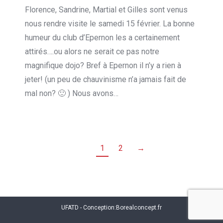
Florence, Sandrine, Martial et Gilles sont venus
nous rendre visite le samedi 15 février. La bonne
humeur du club d’Epernon les a certainement
attirés….ou alors ne serait ce pas notre
magnifique dojo? Bref à Epernon il n’y a rien à
jeter! (un peu de chauvinisme n’a jamais fait de
mal non? 🙂 ) Nous avons…
1
2
→
UFATD - Conception:
Borealconcept.fr