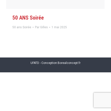
50 ANS Soirée
50 ans Soirée
Par
Gilles
1 mai 2025
UFATD - Conception:
Borealconcept.fr