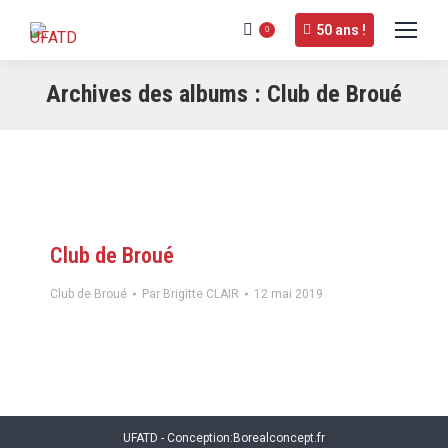
50 ans !
0
Archives des albums :
Club de Broué
Club de Broué
Club de Broué
Par
Brigitte CLAIR
12 mai 2019
UFATD - Conception:
Borealconcept.fr