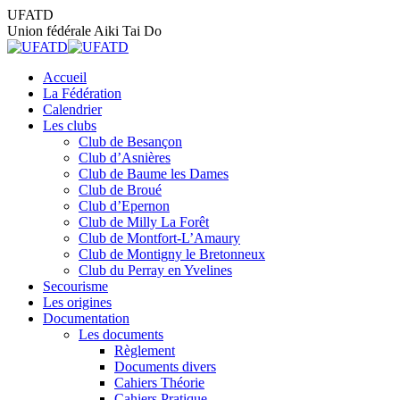
Aller
UFATD
au
Union fédérale Aiki Tai Do
contenu
Accueil
La Fédération
Calendrier
Les clubs
Club de Besançon
Club d’Asnières
Club de Baume les Dames
Club de Broué
Club d’Epernon
Club de Milly La Forêt
Club de Montfort-L’Amaury
Club de Montigny le Bretonneux
Club du Perray en Yvelines
Secourisme
Les origines
Documentation
Les documents
Règlement
Documents divers
Cahiers Théorie
Cahiers Pratique