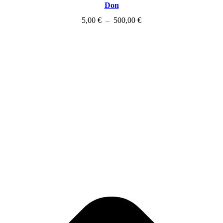
Don
Plage
5,00
€
–
500,00
€
de
prix :
5,00 €
à
500,00 €