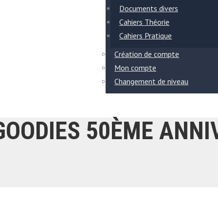
Documents divers
Cahiers Théorie
Cahiers Pratique
Création de compte
Mon compte
Changement de niveau
GOODIES 50ÈME ANNI