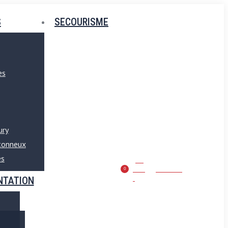
S
SECOURISME
es
ury
etonneux
es
50
ans
Seniors
0
!
NTATION