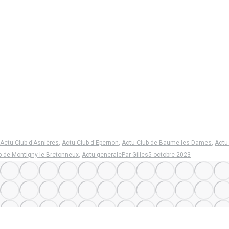
Actu Club d'Asnières
,
Actu Club d'Epernon
,
Actu Club de Baume les Dames
,
Actu
b de Montigny le Bretonneux
,
Actu generale
Par
Gilles
5 octobre 2023