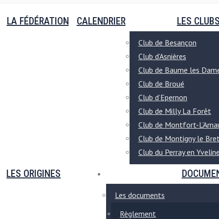
LA FÉDÉRATION
CALENDRIER
LES CLUB
Club de Besançon
Club d’Asnières
Club de Baume les Dam
Club de Broué
Club d’Epernon
Club de Milly La Forêt
Club de Montfort-L’Ama
Club de Montigny le Br
Club du Perray en Yvelin
LES ORIGINES
DOCUME
Les documents
Règlement