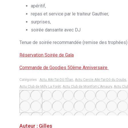
apéritif,
repas et service par le traiteur Gauthier,
surprises,
soirée dansante avec DJ
Tenue de soirée recommandée (remise des trophées)
Réservation Soirée de Gala
Commande de Goodies 50ème Anniversaire
Catégories :
Actu Aïki-Taï-Dô l’Élan
,
Actu Cercle Aïki-Taï-Dô du Doubs
,
Actu Club de Milly La Forêt
,
Actu Club de Montfort-L'Amaury
,
Actu Clu
Auteur :
Gilles