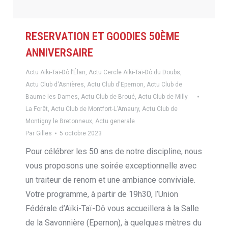
RESERVATION ET GOODIES 50ÈME
ANNIVERSAIRE
Actu Aïki-Taï-Dô l’Élan
,
Actu Cercle Aïki-Taï-Dô du Doubs
,
Actu Club d'Asnières
,
Actu Club d'Epernon
,
Actu Club de
Baume les Dames
,
Actu Club de Broué
,
Actu Club de Milly
La Forêt
,
Actu Club de Montfort-L'Amaury
,
Actu Club de
Montigny le Bretonneux
,
Actu generale
Par
Gilles
5 octobre 2023
Pour célébrer les 50 ans de notre discipline, nous
vous proposons une soirée exceptionnelle avec
un traiteur de renom et une ambiance conviviale.
Votre programme, à partir de 19h30, l’Union
Fédérale d’Aïki-Taï-Dô vous accueillera à la Salle
de la Savonnière (Epernon), à quelques mètres du