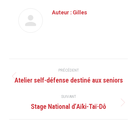
Auteur :
Gilles
Navigation
PRÉCÉDENT
article
Atelier self-défense destiné aux seniors
Article
précédent
:
SUIVANT
Stage National d’Aïki-Taï-Dô
Article
suivant
: