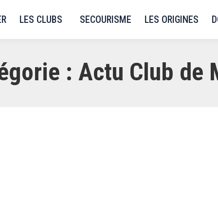
ER
LES CLUBS
SECOURISME
LES ORIGINES
D
égorie :
Actu Club de M