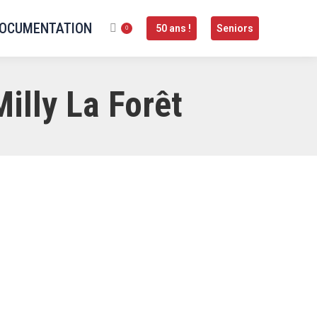
OCUMENTATION
50 ans !
Seniors
0
illy La Forêt