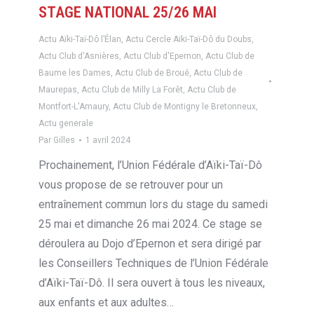
STAGE NATIONAL 25/26 MAI
Actu Aïki-Taï-Dô l’Élan
,
Actu Cercle Aïki-Taï-Dô du Doubs
,
Actu Club d'Asnières
,
Actu Club d'Epernon
,
Actu Club de
Baume les Dames
,
Actu Club de Broué
,
Actu Club de
Maurepas
,
Actu Club de Milly La Forêt
,
Actu Club de
Montfort-L'Amaury
,
Actu Club de Montigny le Bretonneux
,
Actu generale
Par
Gilles
1 avril 2024
Prochainement, l’Union Fédérale d’Aïki-Taï-Dô
vous propose de se retrouver pour un
entraînement commun lors du stage du samedi
25 mai et dimanche 26 mai 2024. Ce stage se
déroulera au Dojo d’Epernon et sera dirigé par
les Conseillers Techniques de l’Union Fédérale
d’Aïki-Taï-Dô. Il sera ouvert à tous les niveaux,
aux enfants et aux adultes…