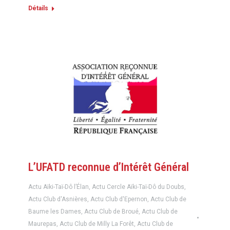
Détails
L’UFATD reconnue d’Intérêt Général
Actu Aïki-Taï-Dô l’Élan
,
Actu Cercle Aïki-Taï-Dô du Doubs
,
Actu Club d'Asnières
,
Actu Club d'Epernon
,
Actu Club de
Baume les Dames
,
Actu Club de Broué
,
Actu Club de
Maurepas
,
Actu Club de Milly La Forêt
,
Actu Club de