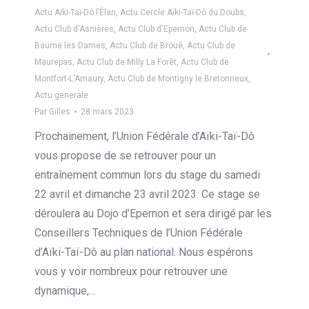
Actu Aïki-Taï-Dô l’Élan
,
Actu Cercle Aïki-Taï-Dô du Doubs
,
Actu Club d'Asnières
,
Actu Club d'Epernon
,
Actu Club de
Baume les Dames
,
Actu Club de Broué
,
Actu Club de
Maurepas
,
Actu Club de Milly La Forêt
,
Actu Club de
Montfort-L'Amaury
,
Actu Club de Montigny le Bretonneux
,
Actu generale
Par
Gilles
28 mars 2023
Prochainement, l’Union Fédérale d’Aïki-Taï-Dô
vous propose de se retrouver pour un
entraînement commun lors du stage du samedi
22 avril et dimanche 23 avril 2023. Ce stage se
déroulera au Dojo d’Epernon et sera dirigé par les
Conseillers Techniques de l’Union Fédérale
d’Aïki-Taï-Dô au plan national. Nous espérons
vous y voir nombreux pour retrouver une
dynamique,…