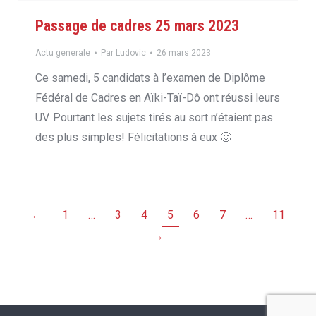
Passage de cadres 25 mars 2023
Actu generale
Par
Ludovic
26 mars 2023
Ce samedi, 5 candidats à l’examen de Diplôme
Fédéral de Cadres en Aïki-Taï-Dô ont réussi leurs
UV. Pourtant les sujets tirés au sort n’étaient pas
des plus simples! Félicitations à eux 🙂
←
1
…
3
4
5
6
7
…
11
→